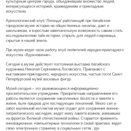
культурным центром городе, объединившим множество людей,
интересующихся историей, краеведением и прикладным
искусством.
Археологический клуб “Легенда” работающий при батайском
городском музее истории на общественных началах, дает и
школьникам, и взрослым замечательную возможность самим стать
исследователями тайн истории, открыть для людей сокровища,
скрытые в нашей земле.
При музее ведет свою работу клуб любителей народно-прикладного
искусства «Вдохновение».
Сегодня в музее действует постоянная выставка батайского
художника Николая Сергеевича Лосевского. Приезжают с
выставками прикладного, народного искусства, частые гости Санкт-
Петербургский музей восковых фигур.
Музей сегодня – это развивающееся информационно-
просветительское учреждение. Приоритетным направлением его
работы является сохранение накопленных богатств и памяти о
жизни, быте предков для последующих поколений. Много сил и
забот маленький коллектив музея отдает для сохранения военно-
патриотического наследия, ведет книгу памяти воинов, воевавших
на фронтах Великой отечественной войны. Старается применять
инновационные, компьютерные технологии в своей практике, ведет
свою электронную страничку в социальных сетях, где